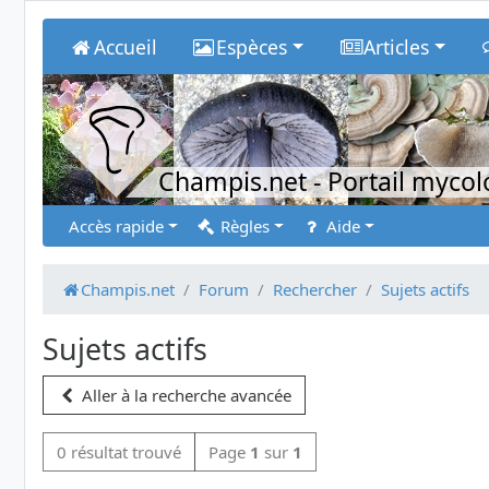
Accueil
Espèces
Articles
Champis.net
- Portail myco
Accès rapide
Règles
Aide
Champis.net
Forum
Rechercher
Sujets actifs
Sujets actifs
Aller à la recherche avancée
0 résultat trouvé
Page
1
sur
1