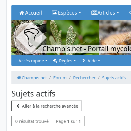
Accueil
Espèces
Articles
Champis.net
- Portail myco
Accès rapide
Règles
Aide
Champis.net
Forum
Rechercher
Sujets actifs
Sujets actifs
Aller à la recherche avancée
0 résultat trouvé
Page
1
sur
1