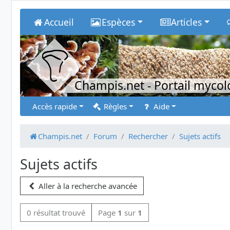
Accueil
Espèces
Articles
Champis.net
- Portail myco
Accès rapide
Règles
Aide
Champis.net
Forum
Rechercher
Sujets actifs
Sujets actifs
Aller à la recherche avancée
0 résultat trouvé
Page
1
sur
1