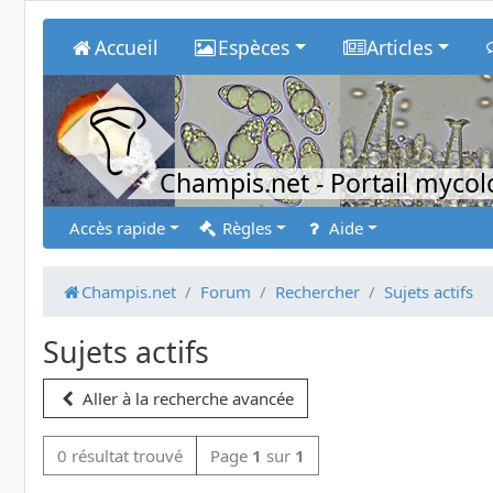
Accueil
Espèces
Articles
Champis.net
- Portail myco
Accès rapide
Règles
Aide
Champis.net
Forum
Rechercher
Sujets actifs
Sujets actifs
Aller à la recherche avancée
0 résultat trouvé
Page
1
sur
1