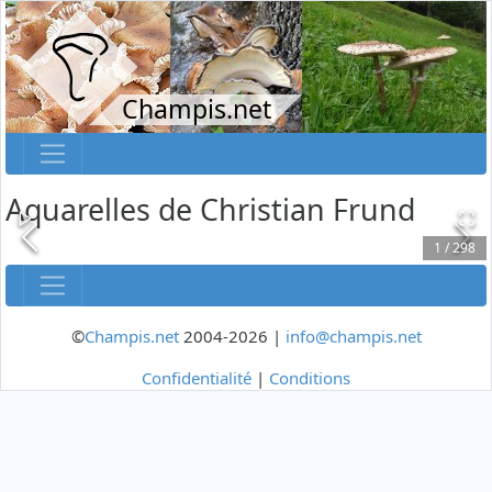
Champis.net
Aquarelles de Christian Frund
1
/
298
©
Champis.net
2004-2026 |
info@champis.net
Confidentialité
|
Conditions