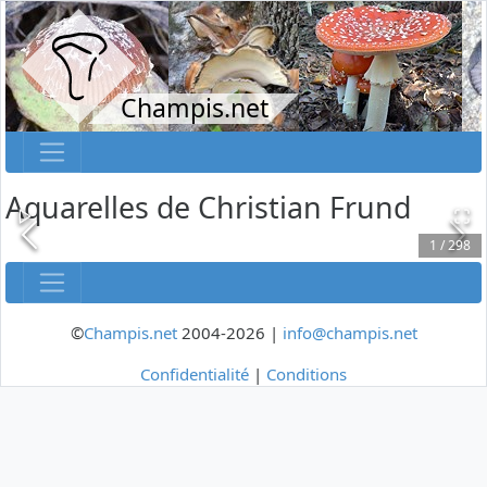
Champis.net
Aquarelles de Christian Frund
1
/
298
©
Champis.net
2004-2026 |
info@champis.net
Confidentialité
|
Conditions