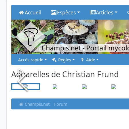
Accueil
Espèces
Articles
Champis.net
- Portail myco
Accès rapide
Règles
Aide
Aquarelles de Christian Frund
Champis.net
Forum