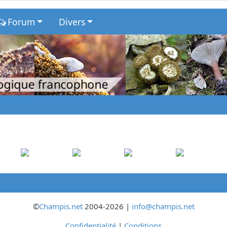
Forum
Divers
logique francophone
©
Champis.net
2004-2026 |
info@champis.net
Confidentialité
|
Conditions