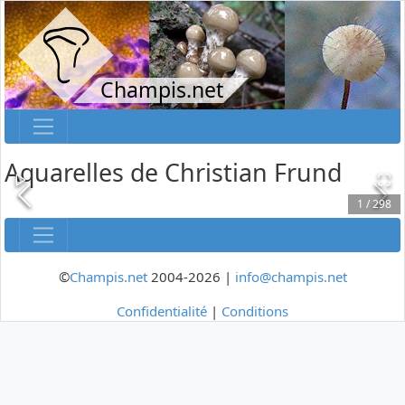
Champis.net
Aquarelles de Christian Frund
1
/
298
©
Champis.net
2004-2026 |
info@champis.net
Confidentialité
|
Conditions