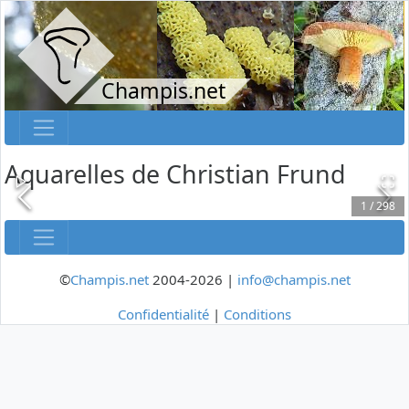
Champis.net
Aquarelles de Christian Frund
1
/
298
©
Champis.net
2004-2026 |
info@champis.net
Confidentialité
|
Conditions