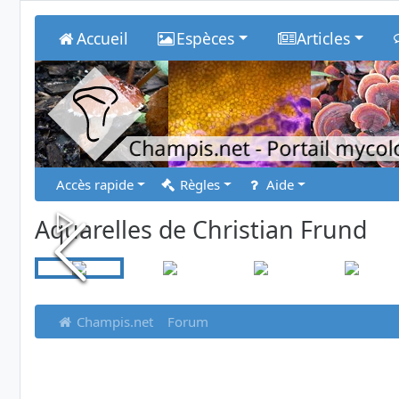
Accueil
Espèces
Articles
Champis.net
- Portail myco
Accès rapide
Règles
Aide
Aquarelles de Christian Frund
Champis.net
Forum