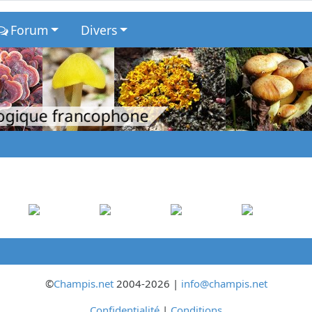
Forum
Divers
logique francophone
©
Champis.net
2004-2026 |
info@champis.net
Confidentialité
|
Conditions