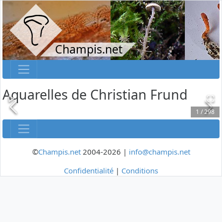
Champis.net
Aquarelles de Christian Frund
1
/
298
©
Champis.net
2004-2026 |
info@champis.net
Confidentialité
|
Conditions