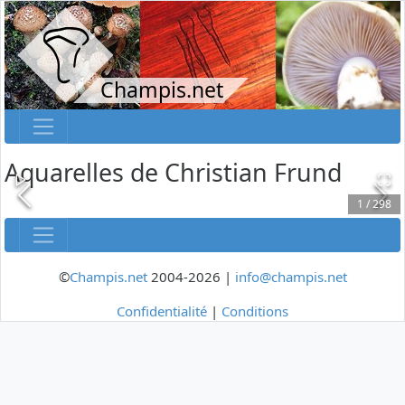
Champis.net
Aquarelles de Christian Frund
1
/
298
©
Champis.net
2004-2026 |
info@champis.net
Confidentialité
|
Conditions