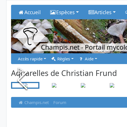
Accueil
Espèces
Articles
Champis.net
- Portail myco
Accès rapide
Règles
Aide
Aquarelles de Christian Frund
Champis.net
Forum