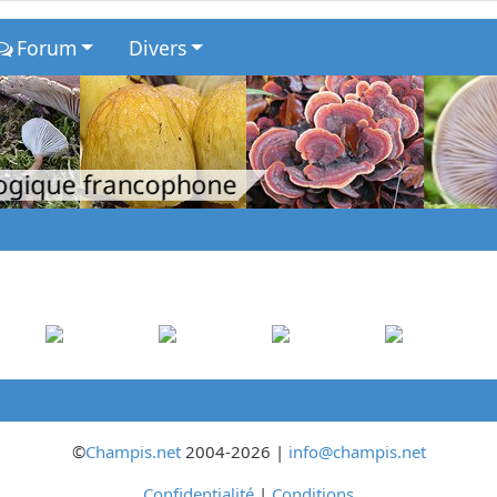
Forum
Divers
logique francophone
©
Champis.net
2004-2026 |
info@champis.net
Confidentialité
|
Conditions