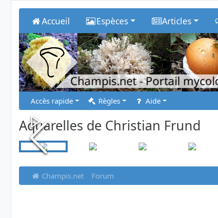
Accueil
Espèces
Articles
Champis.net
- Portail myco
Accès rapide
Règles
Aide
Aquarelles de Christian Frund
Champis.net
Forum