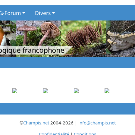
Forum
Divers
logique francophone
©
Champis.net
2004-2026 |
info@champis.net
Confidentialité
|
Conditions