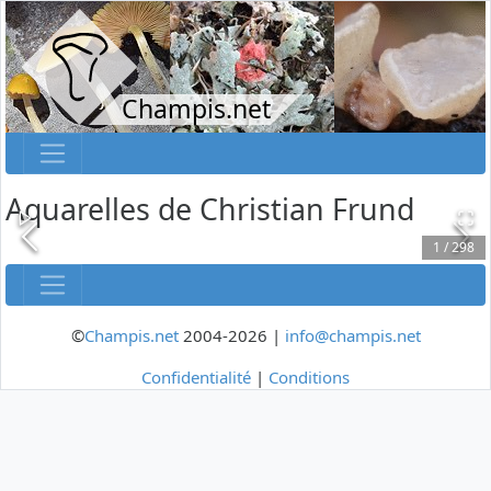
Champis.net
Aquarelles de Christian Frund
1
/
298
©
Champis.net
2004-2026 |
info@champis.net
Confidentialité
|
Conditions