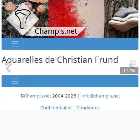
Champis.net
Aquarelles de Christian Frund
1
/
298
©
Champis.net
2004-2026 |
info@champis.net
Confidentialité
|
Conditions