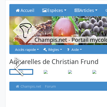
Accueil
Espèces
Articles
Champis.net
- Portail myco
Accès rapide
Règles
Aide
Aquarelles de Christian Frund
Champis.net
Forum