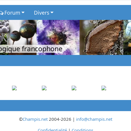
Forum
Divers
logique francophone
©
Champis.net
2004-2026 |
info@champis.net
Confidentialité
|
Conditions