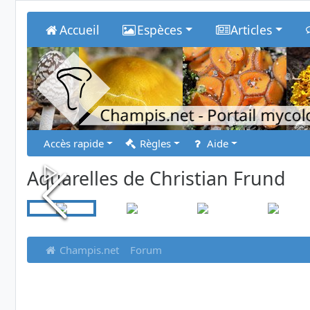
Accueil
Espèces
Articles
Champis.net
- Portail myco
Accès rapide
Règles
Aide
Aquarelles de Christian Frund
Champis.net
Forum