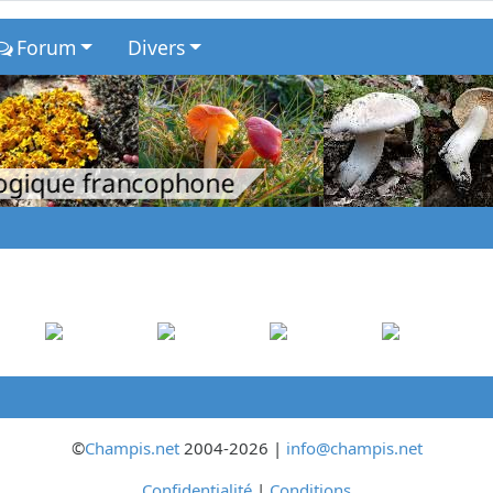
Forum
Divers
logique francophone
©
Champis.net
2004-2026 |
info@champis.net
Confidentialité
|
Conditions