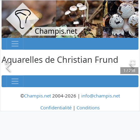
Champis.net
Aquarelles de Christian Frund
1
/
298
©
Champis.net
2004-2026 |
info@champis.net
Confidentialité
|
Conditions