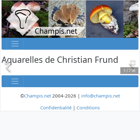
Champis.net
Aquarelles de Christian Frund
1
/
298
©
Champis.net
2004-2026 |
info@champis.net
Confidentialité
|
Conditions