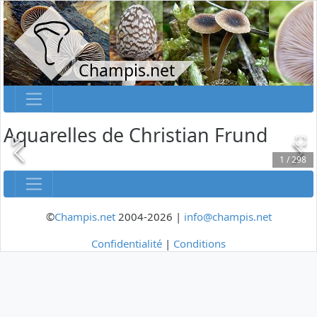
Champis.net
Aquarelles de Christian Frund
1
/
298
©
Champis.net
2004-2026 |
info@champis.net
Confidentialité
|
Conditions