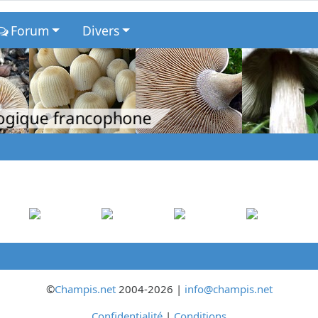
Forum
Divers
logique francophone
©
Champis.net
2004-2026 |
info@champis.net
Confidentialité
|
Conditions