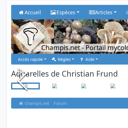
Accueil
Espèces
Articles
Champis.net
- Portail myco
Accès rapide
Règles
Aide
Aquarelles de Christian Frund
Champis.net
Forum