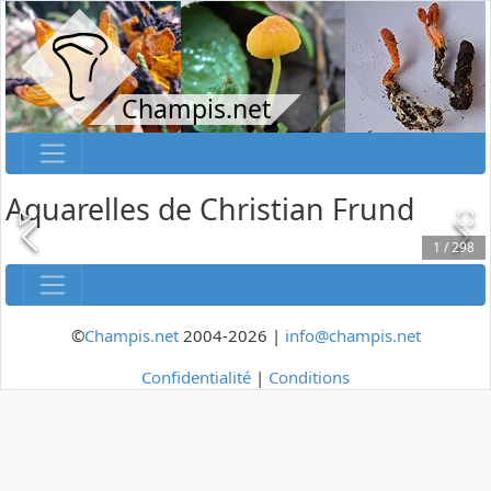
Champis.net
Aquarelles de Christian Frund
1
/
298
©
Champis.net
2004-2026 |
info@champis.net
Confidentialité
|
Conditions