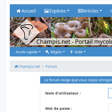
Accueil
Espèces
Articles
Champis.net
- Portail myco
Accès rapide
Règles
Aide
Champis.net
Forum
Le forum exige que vous soyez enregist
Nom d’utilisateur :
Mot de passe :