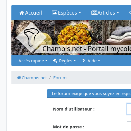
Accueil
Espèces
Articles
Champis.net
- Portail myco
Accès rapide
Règles
Aide
Champis.net
Forum
Le forum exige que vous soyez enregist
Nom d’utilisateur :
Mot de passe :