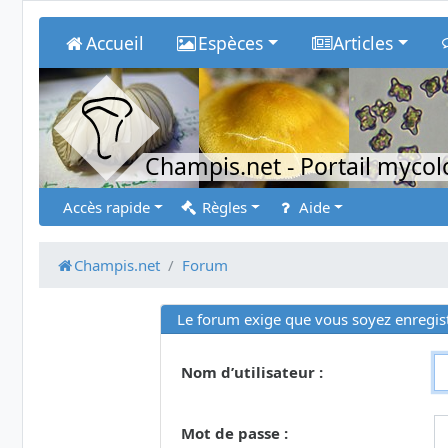
Accueil
Espèces
Articles
Champis.net
- Portail myco
Accès rapide
Règles
Aide
Champis.net
Forum
Le forum exige que vous soyez enregist
Nom d’utilisateur :
Mot de passe :