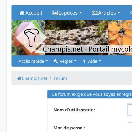
Accueil
Espèces
Articles
Champis.net
- Portail myco
Accès rapide
Règles
Aide
Champis.net
Forum
Le forum exige que vous soyez enregist
Nom d’utilisateur :
Mot de passe :