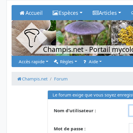
Accueil
Espèces
Articles
Champis.net
- Portail myco
Accès rapide
Règles
Aide
Champis.net
Forum
Le forum exige que vous soyez enregist
Nom d’utilisateur :
Mot de passe :