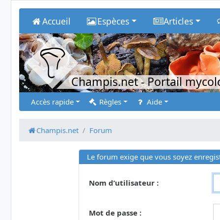
Accueil
Espèces
Articles
Champis.net
- Portail myco
Accès rapide
Règles
Aide
Champis.net
Forum
Le forum exige que vous soyez enregist
Nom d’utilisateur :
Mot de passe :