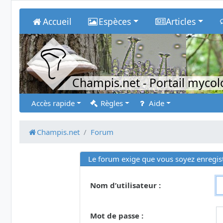
Accueil
Espèces
Articles
Champis.net
- Portail myco
Accès rapide
Règles
Aide
Champis.net
Forum
Le forum exige que vous soyez enregist
Nom d’utilisateur :
Mot de passe :