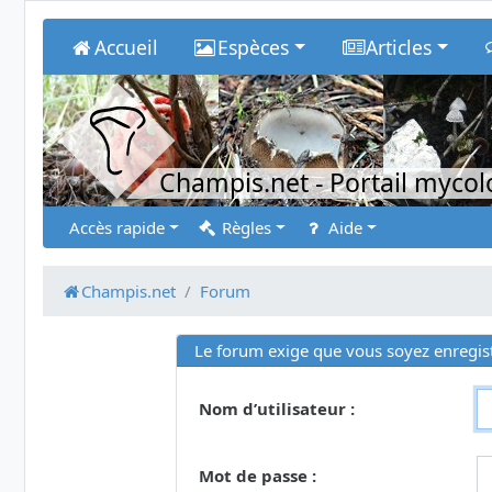
Accueil
Espèces
Articles
Champis.net
- Portail myco
Accès rapide
Règles
Aide
Champis.net
Forum
Le forum exige que vous soyez enregist
Nom d’utilisateur :
Mot de passe :