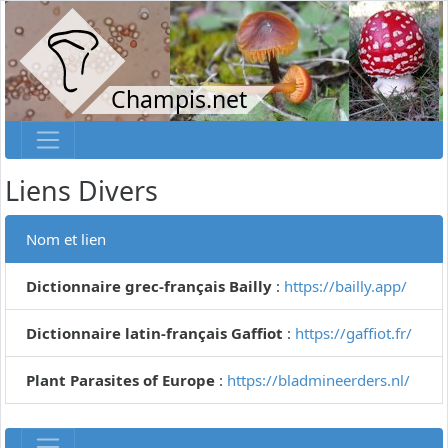
Champis.net
Liens Divers
Nom et lien
Dictionnaire grec-français Bailly
:
https://bailly.app/
Dictionnaire latin-français Gaffiot
:
https://gaffiot.fr/
Plant Parasites of Europe
:
https://bladmineerders.nl/