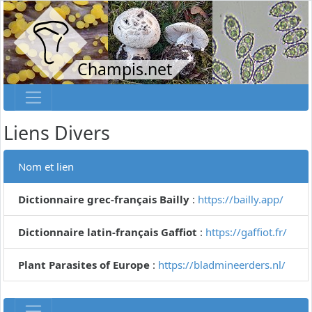
Champis.net
Liens Divers
Nom et lien
Dictionnaire grec-français Bailly
:
https://bailly.app/
Dictionnaire latin-français Gaffiot
:
https://gaffiot.fr/
Plant Parasites of Europe
:
https://bladmineerders.nl/