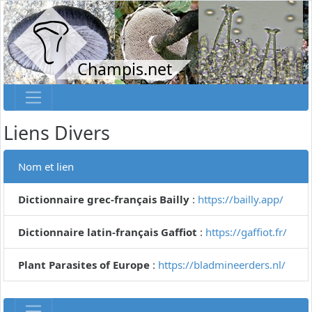
Champis.net
Liens Divers
Nom et lien
Dictionnaire grec-français Bailly
:
https://bailly.app/
Dictionnaire latin-français Gaffiot
:
https://gaffiot.fr/
Plant Parasites of Europe
:
https://bladmineerders.nl/