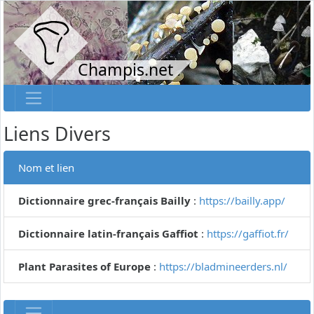
Champis.net
Liens Divers
Nom et lien
Dictionnaire grec-français Bailly
:
https://bailly.app/
Dictionnaire latin-français Gaffiot
:
https://gaffiot.fr/
Plant Parasites of Europe
:
https://bladmineerders.nl/