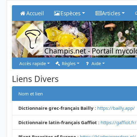
Accueil
Espèces
Articles
Champis.net
- Portail myco
Accès rapide
Règles
Aide
Liens Divers
Nom et lien
Dictionnaire grec-français Bailly
:
https://bailly.app/
Dictionnaire latin-français Gaffiot
:
https://gaffiot.fr/
Plant Parasites of Europe
:
https://bladmineerders.nl/