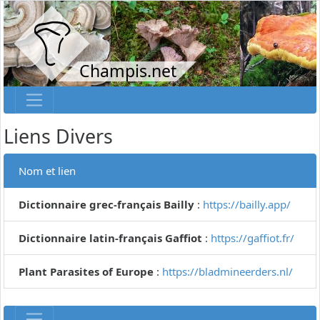
Champis.net
Liens Divers
Nom et lien
Dictionnaire grec-français Bailly
:
https://bailly.app/
Dictionnaire latin-français Gaffiot
:
https://gaffiot.fr/
Plant Parasites of Europe
:
https://bladmineerders.nl/