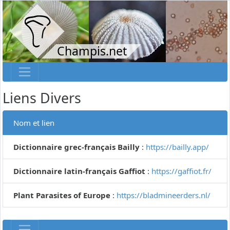
Champis.net
Liens Divers
Nom et lien
Dictionnaire grec-français Bailly
:
https://bailly.app/
Dictionnaire latin-français Gaffiot
:
https://gaffiot.fr/
Plant Parasites of Europe
:
https://bladmineerders.nl/