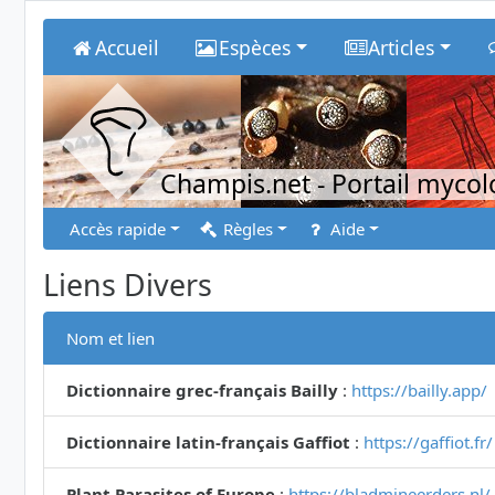
Accueil
Espèces
Articles
Champis.net
- Portail myco
Accès rapide
Règles
Aide
Liens Divers
Nom et lien
Dictionnaire grec-français Bailly
:
https://bailly.app/
Dictionnaire latin-français Gaffiot
:
https://gaffiot.fr/
Plant Parasites of Europe
:
https://bladmineerders.nl/