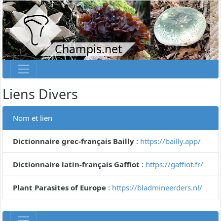
Champis.net
Liens Divers
Nom et lien
Dictionnaire grec-français Bailly
:
https://bailly.app/
Dictionnaire latin-français Gaffiot
:
https://gaffiot.fr/
Plant Parasites of Europe
:
https://bladmineerders.nl/