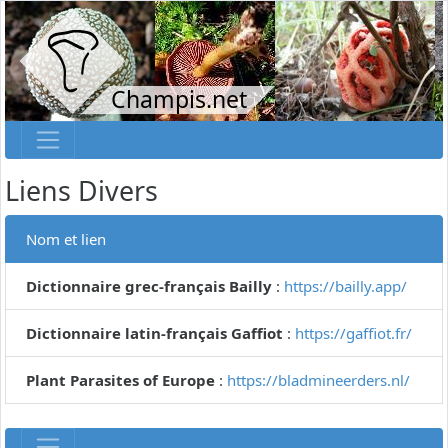
Champis.net
Liens Divers
Nom et lien
Dictionnaire grec-français Bailly
:
https://bailly.app/
Dictionnaire latin-français Gaffiot
:
https://gaffiot.fr/
Plant Parasites of Europe
:
https://bladmineerders.nl/