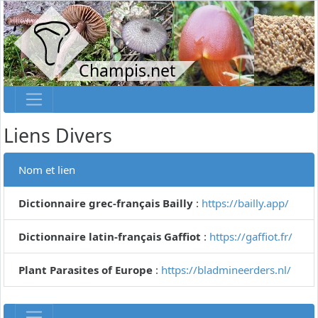
Champis.net
Liens Divers
Nom et lien
Dictionnaire grec-français Bailly
:
https://bailly.app/
Dictionnaire latin-français Gaffiot
:
https://gaffiot.fr/
Plant Parasites of Europe
:
https://bladmineerders.nl/