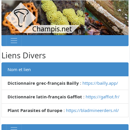
Champis.net
Liens Divers
Nom et lien
Dictionnaire grec-français Bailly
:
https://bailly.app/
Dictionnaire latin-français Gaffiot
:
https://gaffiot.fr/
Plant Parasites of Europe
:
https://bladmineerders.nl/