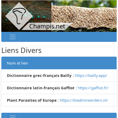
Champis.net
Liens Divers
Nom et lien
Dictionnaire grec-français Bailly
:
https://bailly.app/
Dictionnaire latin-français Gaffiot
:
https://gaffiot.fr/
Plant Parasites of Europe
:
https://bladmineerders.nl/