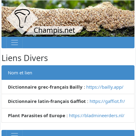
Champis.net
Liens Divers
Nom et lien
Dictionnaire grec-français Bailly
:
https://bailly.app/
Dictionnaire latin-français Gaffiot
:
https://gaffiot.fr/
Plant Parasites of Europe
:
https://bladmineerders.nl/