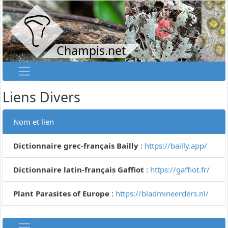
Champis.net
Liens Divers
Nom et lien
Dictionnaire grec-français Bailly
:
https://bailly.app/
Dictionnaire latin-français Gaffiot
:
https://gaffiot.fr/
Plant Parasites of Europe
:
https://bladmineerders.nl/