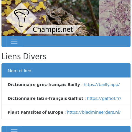
Champis.net
Liens Divers
Nom et lien
Dictionnaire grec-français Bailly
:
https://bailly.app/
Dictionnaire latin-français Gaffiot
:
https://gaffiot.fr/
Plant Parasites of Europe
:
https://bladmineerders.nl/