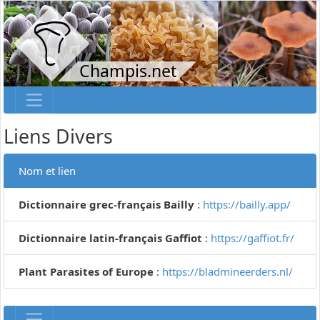
Champis.net
Liens Divers
Nom et lien
Dictionnaire grec-français Bailly
:
https://bailly.app/
Dictionnaire latin-français Gaffiot
:
https://gaffiot.fr/
Plant Parasites of Europe
:
https://bladmineerders.nl/