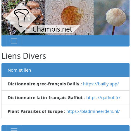
Champis.net
Liens Divers
Nom et lien
Dictionnaire grec-français Bailly
:
https://bailly.app/
Dictionnaire latin-français Gaffiot
:
https://gaffiot.fr/
Plant Parasites of Europe
:
https://bladmineerders.nl/