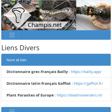
Champis.net
Liens Divers
Nom et lien
Dictionnaire grec-français Bailly
:
https://bailly.app/
Dictionnaire latin-français Gaffiot
:
https://gaffiot.fr/
Plant Parasites of Europe
:
https://bladmineerders.nl/